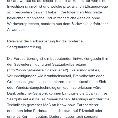
erklärt, worauf es bei dieser Technik ankommt, für wen eine
Investition sinnvoll ist und welche praxisnahen Lösungswege
sich besonders bewährt haben. Die folgenden Abschnitte
beleuchten technische und wirtschaftliche Aspekte ohne
Werbeversprechen, sondern aus dem Blickwinkel erfahrener
Anwender.
Relevanz der Farbsortierung für die moderne
Saatgutaufbereitung
Die Farbsortierung ist ein bedeutender Entwicklungsschritt in
der Getreidereinigung und Saatgutaufbereitung
(http://www.getreidereiniger-auer.at/). Sie ermöglicht es,
Verunreinigungen wie Krankheitsbefall, Fremdbesatz oder
Grünbesatz gezielt auszusortieren, die mit klassischen Sieb-
oder Windsichtungstechnologien kaum zu erfassen wären.
Dank optischer Sensorik können Landwirte die Qualität ihres
Saatguts auf ein neues Niveau heben. Allerdings erfordert die
Technik ein gewisses Maß an Know-how: Farbsortierer
erkennen feine Farbnuancen, die etwa auf Pilzbefall oder
unreifes Korn hindeuten. Dadurch lassen sich sensible