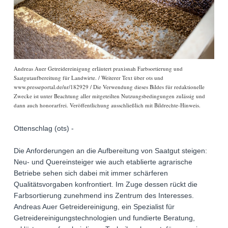
Andreas Auer Getreidereinigung erläutert praxisnah Farbsortierung und
Saatgutaufbereitung für Landwirte. / Weiterer Text über ots und
www.presseportal.de/nr/182929 / Die Verwendung dieses Bildes für redaktionelle
Zwecke ist unter Beachtung aller mitgeteilten Nutzungsbedingungen zulässig und
dann auch honorarfrei. Veröffentlichung ausschließlich mit Bildrechte-Hinweis.
Ottenschlag (ots) -
Die Anforderungen an die Aufbereitung von Saatgut steigen:
Neu- und Quereinsteiger wie auch etablierte agrarische
Betriebe sehen sich dabei mit immer schärferen
Qualitätsvorgaben konfrontiert. Im Zuge dessen rückt die
Farbsortierung zunehmend ins Zentrum des Interesses.
Andreas Auer Getreidereinigung, ein Spezialist für
Getreidereinigungstechnologien und fundierte Beratung,