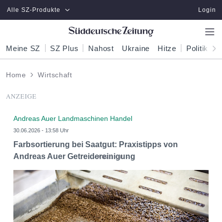
Zum Hauptinhalt springen
Alle SZ-Produkte
Login
Meine SZ
SZ Plus
Nahost
Ukraine
Hitze
Politik
W
Home
Wirtschaft
ANZEIGE
Andreas Auer Landmaschinen Handel
30.06.2026 - 13:58 Uhr
Farbsortierung bei Saatgut: Praxistipps von
Andreas Auer Getreidereinigung