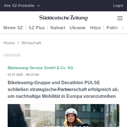
Zum Hauptinhalt springen
Alle SZ-Produkte
Login
Meine SZ
SZ Plus
Nahost
Ukraine
Hitze
Politik
W
Home
Wirtschaft
ANZEIGE
Bikeleasing-Service GmbH & Co. KG
01.07.2026 - 09:13 Uhr
Bikeleasing-Gruppe und Decathlon PULSE
schließen strategische Partnerschaft erfolgreich ab,
um nachhaltige Mobilität in Europa voranzutreiben