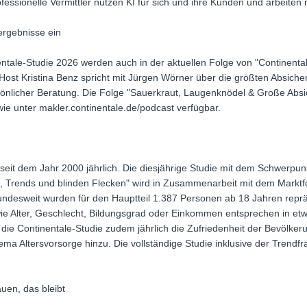
essionelle Vermittler nutzen KI für sich und ihre Kunden und arbeiten 
ergebnisse ein
ntale-Studie 2026 werden auch in der aktuellen Folge von "Continentale
 Host Kristina Benz spricht mit Jürgen Wörner über die größten Absiche
önlicher Beratung. Die Folge "Sauerkraut, Laugenknödel & Große Absic
ie unter makler.continentale.de/podcast verfügbar.
 seit dem Jahr 2000 jährlich. Die diesjährige Studie mit dem Schwerpun
, Trends und blinden Flecken" wird in Zusammenarbeit mit dem Marktf
esweit wurden für den Hauptteil 1.387 Personen ab 18 Jahren repräse
e Alter, Geschlecht, Bildungsgrad oder Einkommen entsprechen in etwa
t die Continentale-Studie zudem jährlich die Zufriedenheit der Bevölk
 Altersvorsorge hinzu. Die vollständige Studie inklusive der Trendf
uen, das bleibt