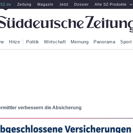
SZ.de
Zeitung
Magazin
Jetzt
Dossier
Alle SZ-Produkte
ne
Hitze
Politik
Wirtschaft
Meinung
Panorama
Sport
ermittler verbessern die Absicherung