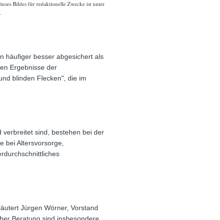
ses Bildes für redaktionelle Zwecke ist unter
.
n häufiger besser abgesichert als
sten Ergebnisse der
und blinden Flecken", die im
erbreitet sind, bestehen bei der
e bei Altersvorsorge,
erdurchschnittliches
läutert Jürgen Wörner, Vorstand
cher Beratung sind insbesondere