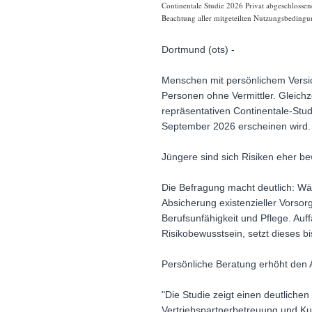
Continentale Studie 2026 Privat abgeschlossen
Beachtung aller mitgeteilten Nutzungsbedingun
Dortmund (ots) -
Menschen mit persönlichem Versic
Personen ohne Vermittler. Gleichze
repräsentativen Continentale-Stud
September 2026 erscheinen wird.
Jüngere sind sich Risiken eher b
Die Befragung macht deutlich: Wä
Absicherung existenzieller Vorsorg
Berufsunfähigkeit und Pflege. Auff
Risikobewusstsein, setzt dieses b
Persönliche Beratung erhöht den
"Die Studie zeigt einen deutlich
Vertriebspartnerbetreuung und Ku