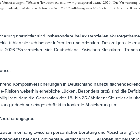
e Versicherungen / Weiterer Text über ots und www.presseportal.de/nr/12076 / Die Verwendung die
gen zulässig und dann auch honorarfrei. Veröffentlichung ausschließlich mit Bildrechte-Hinweis
herungsvermittler sind insbesondere bei existenziellen Vorsorgetheme
itig fühlen sie sich besser informiert und orientiert. Das zeigen die er
ie 2026 "So versichert sich Deutschland: Zwischen Klassikern, Trends 
ewusst
hrend Kompositversicherungen in Deutschland nahezu flächendeckend v
e-Risiken weiterhin erhebliche Lücken. Besonders groß sind die Defizit
ällig ist zudem die Generation der 18- bis 25-Jährigen: Sie zeigt ein üb
islang jedoch nur eingeschränkt in konkrete Absicherung um.
 Absicherungsgrad
en Zusammenhang zwischen persönlicher Beratung und Absicherung", er
ndendienst bei der Continentale Versicherung. "Personen mit persönli