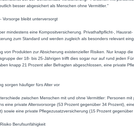
tlich besser abgesichert als Menschen ohne Vermittler."
- Vorsorge bleibt unterversorgt
er mindestens eine Kompositversicherung. Privathaftpflicht-, Hausrat
ölkerung zum Standard und werden zugleich als besonders relevant einge
ung von Produkten zur Absicherung existenzieller Risiken. Nur knapp die 
rsgruppe der 18- bis 25-Jährigen trifft dies sogar nur auf rund jeden Fü
aben knapp 21 Prozent aller Befragten abgeschlossen, eine private Pf
g sorgen häufiger fürs Alter vor
terschiede zwischen Menschen mit und ohne Vermittler: Personen mit 
ens eine private Altersvorsorge (53 Prozent gegenüber 34 Prozent), ein
) sowie eine private Pflegezusatzversicherung (15 Prozent gegenüber 
isiko Berufsunfähigkeit