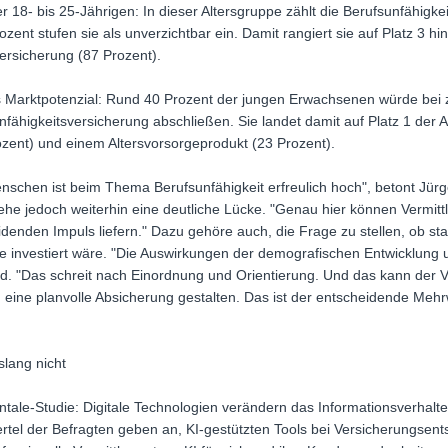
18- bis 25-Jährigen: In dieser Altersgruppe zählt die Berufsunfähigke
zent stufen sie als unverzichtbar ein. Damit rangiert sie auf Platz 3 hi
versicherung (87 Prozent).
es Marktpotenzial: Rund 40 Prozent der jungen Erwachsenen würde bei 
fähigkeitsversicherung abschließen. Sie landet damit auf Platz 1 der
zent) und einem Altersvorsorgeprodukt (23 Prozent).
nschen ist beim Thema Berufsunfähigkeit erfreulich hoch", betont Jür
he jedoch weiterhin eine deutliche Lücke. "Genau hier können Vermitt
denden Impuls liefern." Dazu gehöre auch, die Frage zu stellen, ob stat
e investiert wäre. "Die Auswirkungen der demografischen Entwicklung 
d. "Das schreit nach Einordnung und Orientierung. Und das kann der Ve
ne planvolle Absicherung gestalten. Das ist der entscheidende Mehrw
slang nicht
ntale-Studie: Digitale Technologien verändern das Informationsverhalt
iertel der Befragten geben an, KI-gestützten Tools bei Versicherungsen