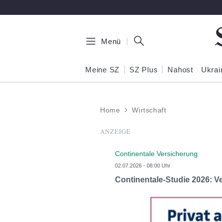
Zum Hauptinhalt springen
Menü
Meine SZ
SZ Plus
Nahost
Ukrai
Home
Wirtschaft
ANZEIGE
Continentale Versicherung
02.07.2026 - 08:00 Uhr
Continentale-Studie 2026: V