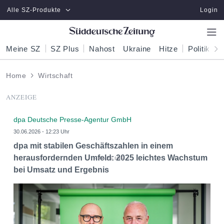
Zum Hauptinhalt springen
Alle SZ-Produkte
Login
Meine SZ
SZ Plus
Nahost
Ukraine
Hitze
Politik
W
Home
Wirtschaft
ANZEIGE
dpa Deutsche Presse-Agentur GmbH
30.06.2026 - 12:23 Uhr
dpa mit stabilen Geschäftszahlen in einem
herausfordernden Umfeld: 2025 leichtes Wachstum
bei Umsatz und Ergebnis