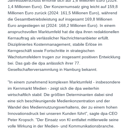
Jahresüberschuss erhöhte sich auf 1,6 Millionen Euro (2024:
1,4 Millionen Euro). Der Konzernumsatz ging leicht auf 159,8
Millionen Euro zurück (2024: 161,5 Millionen Euro), während
die Gesamtbetriebsleistung auf insgesamt 169,8 Millionen
Euro angestiegen ist (2024: 168,2 Millionen Euro). In einem
anspruchsvollen Marktumfeld hat die dpa ihren redaktionellen
Kernauftrag als verlässlicher Nachrichtenanbieter erfüllt.
Diszipliniertes Kostenmanagement, stabile Erlöse im
Kerngeschäft sowie Fortschritte in strategischen
Wachstumsfeldern trugen zur insgesamt positiven Entwicklung
bei. Das gab die dpa anlässlich ihrer 77.
Gesellschafterversammlung in Hamburg bekannt.
"In einem zunehmend komplexen Marktumfeld - insbesondere
im Kernmarkt Medien - zeigt sich die dpa weiterhin
wirtschaftlich stabil. Die größten Determinanten dabei sind
eine sich beschleunigende Medienkonzentration und der
Wandel des Mediennutzungsverhaltens, der zu einem hohen
Innovationsdruck bei unseren Kunden führt", sagte dpa-CEO
Peter Kropsch. "Der Einsatz von KI entfaltet mittlerweile seine
volle Wirkung in der Medien- und Kommunikationsbranche.