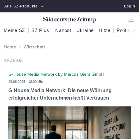
Zum Hauptinhalt springen
Alle SZ-Produkte
Login
Meine SZ
SZ Plus
Nahost
Ukraine
Hitze
Politik
W
Home
Wirtschaft
ANZEIGE
G-House Media Network by Marcus Giers GmbH
29.06.2026 - 12:00 Uhr
G-House Media Network: Die neue Währung
erfolgreicher Unternehmen heißt Vertrauen