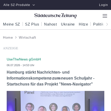
Zum Hauptinhalt springen
Alle SZ-Produkte
Login
Meine SZ
SZ Plus
Nahost
Ukraine
Hitze
Politik
W
Home
Wirtschaft
ANZEIGE
UseTheNews gGmbH
06.07.2026 - 14:53 Uhr
Hamburg stärkt Nachrichten- und
Informationskompetenz zum neuen Schuljahr -
Startschuss für das Projekt "News-Navigator"