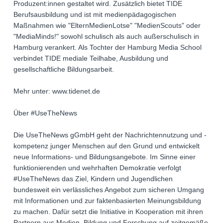
Produzent:innen gestaltet wird. Zusätzlich bietet TIDE
Berufsausbildung und ist mit medienpädagogischen
Maßnahmen wie "ElternMedienLotse" "MedienScouts" oder
"MediaMinds!" sowohl schulisch als auch außerschulisch in
Hamburg verankert. Als Tochter der Hamburg Media School
verbindet TIDE mediale Teilhabe, Ausbildung und
gesellschaftliche Bildungsarbeit.
Mehr unter: www.tidenet.de
Über #UseTheNews
Die UseTheNews gGmbH geht der Nachrichtennutzung und -
kompetenz junger Menschen auf den Grund und entwickelt
neue Informations- und Bildungsangebote. Im Sinne einer
funktionierenden und wehrhaften Demokratie verfolgt
#UseTheNews das Ziel, Kindern und Jugendlichen
bundesweit ein verlässliches Angebot zum sicheren Umgang
mit Informationen und zur faktenbasierten Meinungsbildung
zu machen. Dafür setzt die Initiative in Kooperation mit ihren
Partnern aus Medien, Bildung und Forschung auf zeitgemäße