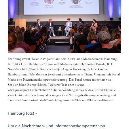
Eröffnungsevent "News-Navigator" auf dem Kunst- und Mediencampus Hamburg.
Im Bild v.l.n.r.: Hamburgs Kultur- und Mediensenator Dr. Carsten Brosda, RTL
Nord-Geschäftsführerin Sonja Schwetje, Angelo Kwarteng (Schülerkammer
Hamburg) und Nele Meissner (wedium) diskutieren zum Thema Umgang mit Social
Media und Nachrichtenkompetenzförderung. Das Panel wurde moderiert von
Schüler Jakob Zierep (Mitte). / Weiterer Text über ots und
www.presseportal.de/nr/168022 / Die Verwendung dieses Bildes für redaktionelle
Zwecke ist unter Beachtung aller mitgeteilten Nutzungsbedingungen zulässig und
dann auch honorarfrei. Veröffentlichung ausschließlich mit Bildrechte-Hinweis.
Hamburg (ots) -
Um die Nachrichten- und Informationskompetenz von